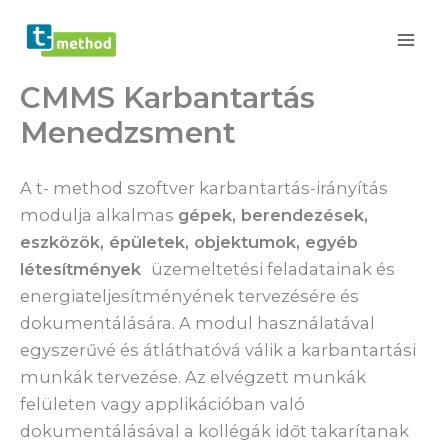
Skip
to
content
CMMS Karbantartás
Menedzsment
A t- method szoftver karbantartás-irányítás
modulja alkalmas
gépek, berendezések,
eszközök, épületek, objektumok, egyéb
létesítmények
üzemeltetési feladatainak és
energiateljesítményének tervezésére és
dokumentálására. A modul használatával
egyszerűvé és átláthatóvá válik a karbantartási
munkák tervezése. Az elvégzett munkák
felületen vagy applikációban való
dokumentálásával a kollégák időt takarítanak