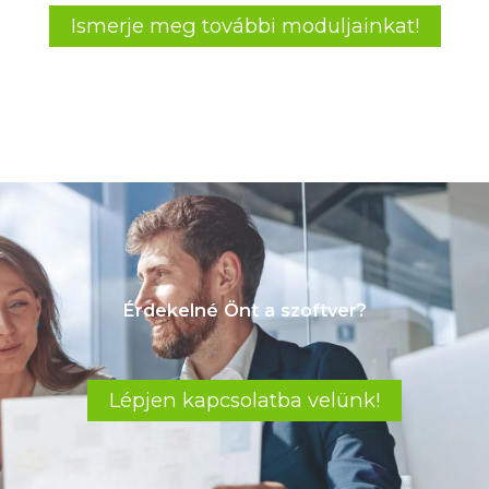
Ismerje meg további moduljainkat!
Érdekelné Önt a szoftver?
Lépjen kapcsolatba velünk!