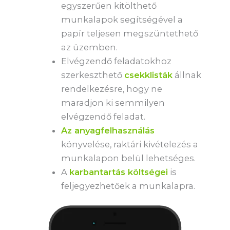
egyszerűen kitölthető
munkalapok segítségével a
papír teljesen megszüntethető
az üzemben.
Elvégzendő feladatokhoz
szerkeszthető
csekklisták
állnak
rendelkezésre, hogy ne
maradjon ki semmilyen
elvégzendő feladat.
Az anyagfelhasználás
könyvelése, raktári kivételezés a
munkalapon belül lehetséges.
A
karbantartás költségei
is
feljegyezhetőek a munkalapra.