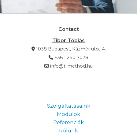
Contact
Tibor Tóbiás
1038 Budapest, Kázmér utca 4.
+36 1 240 7078
info@t-method.hu
Information
Szolgáltatásaink
Modulok
Referenciák
Rólunk