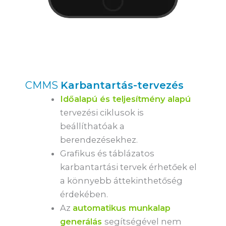
CMMS
Karbantartás-tervezés
Időalapú és teljesítmény alapú
tervezési ciklusok is
beállíthatóak a
berendezésekhez.
Grafikus és táblázatos
karbantartási tervek érhetőek el
a könnyebb áttekinthetőség
érdekében.
Az
automatikus munkalap
generálás
segítségével nem