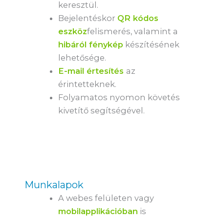
keresztül.
Bejelentéskor
QR kódos
eszköz
felismerés, valamint a
hibáról fénykép
készítésének
lehetősége.
E-mail értesítés
az
érintetteknek.
Folyamatos nyomon követés
kivetítő segítségével.
Munkalapok
A webes felületen vagy
mobilapplikációban
is