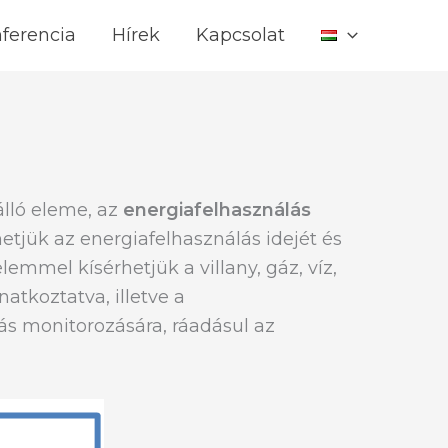
ferencia
Hírek
Kapcsolat
lló eleme, az
energiafelhasználás
etjük az energiafelhasználás idejét és
elemmel kísérhetjük a villany, gáz, víz,
atkoztatva, illetve a
tás monitorozására, ráadásul az