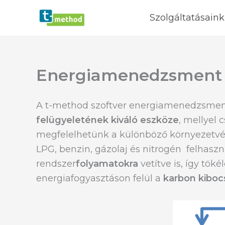
Skip
Szolgáltatásaink
to
content
Energiamenedzsment /
A t-method szoftver energiamenedzsment
felügyeletének kiváló eszköze
, mellyel 
megfelelhetünk a különböző környezetvé
LPG, benzin, gázolaj és nitrogén felhasz
rendszer
folyamatokra
vetítve is, így tök
energiafogyasztáson felül a
karbon kiboc