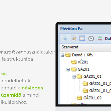
 szoftver
használatakor
t
fa struktúrába
 és
z
rendelhetjük.
gadható a
névleges
t üzemidő
a minél
lkulációhoz.