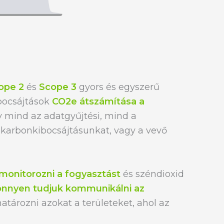
ope 2
és
Scope 3
gyors és egyszerű
ibocsájtások
CO2e átszámítása a
gy mind az adatgyűjtési, mind a
 karbonkibocsájtásunkat, vagy a vevő
onitorozni a fogyasztást
és széndioxid
önnyen tudjuk kommunikálni az
ározni azokat a területeket, ahol az