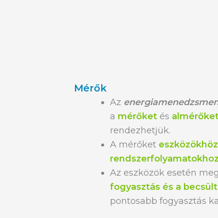
Mérők
Az
energiamenedzsment
a
mérőket
és
almérőke
rendezhetjük.
A mérőket
eszközökhöz
rendszerfolyamatokho
Az eszközök esetén me
fogyasztás és a becsül
pontosabb fogyasztás ka