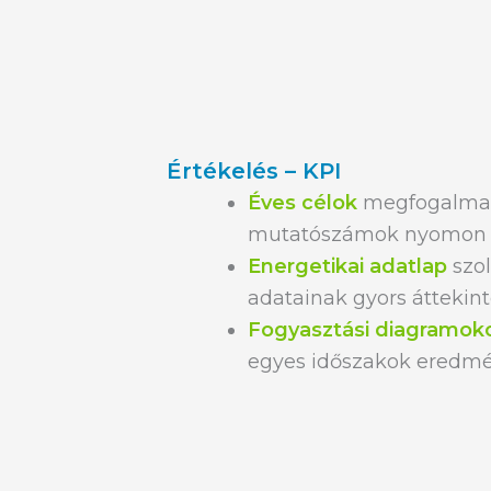
Értékelés – KPI
Éves célok
megfogalmaz
mutatószámok nyomon 
Energetikai adatlap
szo
adatainak gyors áttekint
Fogyasztási diagramok
egyes időszakok eredmé