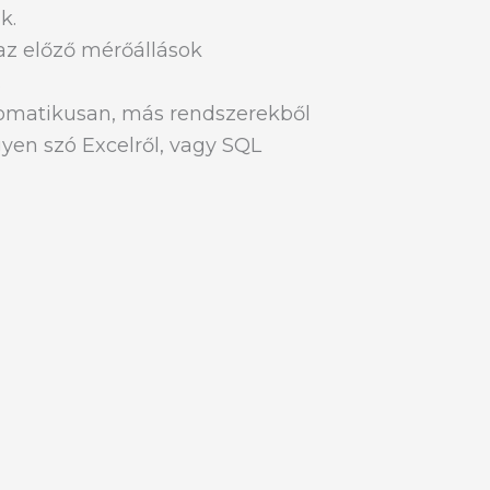
k.
 az előző mérőállások
.
omatikusan, más rendszerekből
egyen szó Excelről, vagy SQL