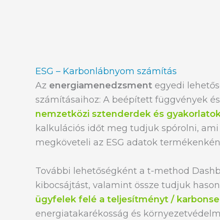
ESG – Karbonlábnyom számítás
Az
energiamenedzsment
egyedi lehetős
számításaihoz: A beépített függvények és
nemzetközi sztenderdek és gyakorlato
kalkulációs időt meg tudjuk spórolni, am
megköveteli az ESG adatok termékenként
További lehetőségként a t-method Dash
kibocsájtást, valamint össze tudjuk hasonlí
ügyfelek felé a teljesítményt / karbon
energiatakarékosság és környezetvédelmi