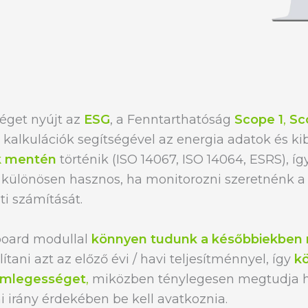
éget nyújt az
ESG
, a Fenntarthatóság
Scope 1
,
Sc
 kalkulációk segítségével az energia adatok és k
k mentén
történik (ISO 14067, ISO 14064, ESRS), í
i különösen hasznos, ha monitorozni szeretnénk a
i számítását.
board modullal
könnyen tudunk a későbbiekben m
tani azt az előző évi / havi teljesítménnyel, így
k
semlegességet
,
miközben ténylegesen megtudja hat
 irány érdekében be kell avatkoznia.