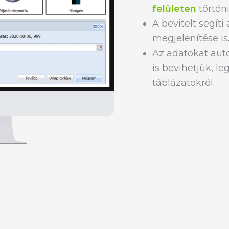
felületen
történi
A bevitelt segíti
megjelenítése is
Az adatokat aut
is bevihetjük, l
táblázatokról.