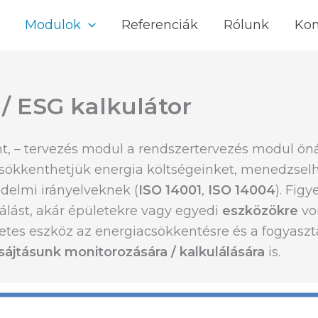
Modulok
Referenciák
Rólunk
Kon
 ESG kalkulátor
, – tervezés modul a rendszertervezés modul öná
csökkenthetjük energia költségeinket, menedzselh
delmi irányelveknek (
ISO 14001
,
ISO 14004
). Figy
nálást, akár épületekre vagy egyedi
eszközökre
von
életes eszköz az energiacsökkentésre és a fogyasz
sájtásunk monitorozására / kalkulálására
is.