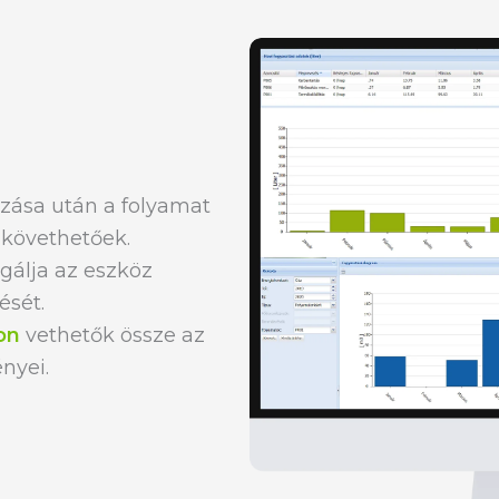
ása után a folyamat
követhetőek.
lgálja az eszköz
ését.
on
vethetők össze az
nyei.