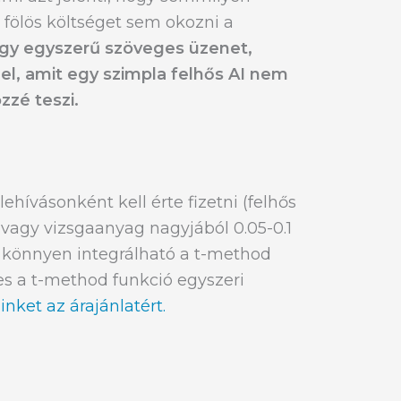
 fölös költséget sem okozni a
egy egyszerű szöveges üzenet,
el, amit egy szimpla felhős AI nem
zzé teszi.
 lehívásonként kell érte fizetni (felhős
i vagy vizsgaanyag nagyjából 0.05-0.1
 is könnyen integrálható a t-method
es a t-method funkció egyszeri
nket az árajánlatért.