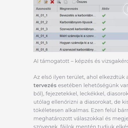
AI támogatott – képzés és vizsgakér
Az első ilyen terület, ahol elkezdtük 
tervezés
esetében lehetőségünk van
ből), fejezetekkel, leckékkel, dias
utólag ellenőrizni a diasorokat, de k
tökéletesen alkalmas. Ezen felül bá
meghatározott válaszokkal és megjelö
szövegek, fájlok mentén tudjuk elkés