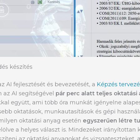
dés készítés
az AI fejlesztését és bevezetését, a
Képzés tervezé
 az AI segítségével
pár perc alatt teljes oktatás
orokkal együtt, ami több óra munkát igényelne al
isebb oktatások, munkautasítások és gépi használat
rmilyen oktatási anyag esetén
egyszerűen létre t
lve a helyes választ is. Mindezeket irányítottan 
zíteni az oktatási anyagokat és vizsgateszteket, 