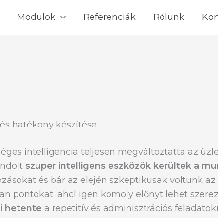
Modulok
Referenciák
Rólunk
Kon
 és hatékony készítése
ges intelligencia teljesen megváltoztatta az üzle
ondolt
szuper intelligens eszközök kerültek a mu
ozásokat és bár az elején szkeptikusak voltunk 
lyan pontokat, ahol igen komoly előnyt lehet sze
i
hetente
a repetitív és adminisztrációs feladato