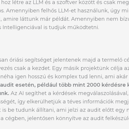
 hoz létre az LLM és a szoftver között és csak meg
gos. Amennyiben felhős LLM-et használunk, úgy m
el, amire láttunk már példát. Amennyiben nem bíz
 Intelligenciával is tudjuk működtetni.
an óriási segítséget jelentenek majd a termelő c
vezés csak a kezdet. Egy másik projektünk célja a
 néha igen hosszú és komplex tud lenni, ami akár
audit esetén, például több mint 2000 kérdésre k
ünk.
Az AI segíthet a kérdések megválaszolásával,
sségét, így elkerülhetjük a téves információk megje
 is be tudunk állítani, ami jelzi az audit előtt e
cégben, jelentősen könnyítve az audit felkészül