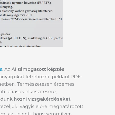
s
. Az
AI támogatott képzés
i anyagokat
létrehozni (például PDF-
apesetben. Természetesen érdemes
i leírások elkészítésére,
udunk hozni vizsgakérdéseket
,
kezeljük, vagyis előre meghatározott
ami azt jelenti, hogy semmilyen