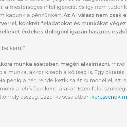
i a mesterséges intelligenciát és így nem tudunk
sem kapunk a pénzünkért.
Az AI válasz nem csak 
tverrel, konkrét feladatokat és munkákat végez 
delleket érdekes dologból igazán hasznos eszkö
ibe kerül?
kora munka esetében megéri alkalmazni
, mivel
bb a munka, akkor kisebb a költség is. Egy oktatás
. Ha pedig a cég rendelkezik saját AI modellel, az
olni a lehívásonkénti árakat. Ezen felül szükség
 komoly összeg. Ezzel kapcsolatban
keressenek mi