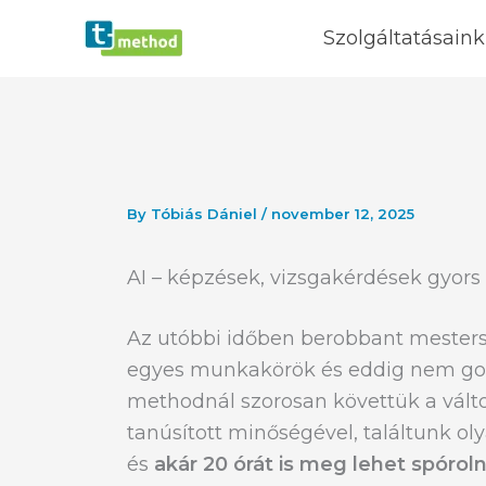
Skip
Szolgáltatásaink
to
content
By
Tóbiás Dániel
/
november 12, 2025
AI – képzések, vizsgakérdések gyors
Az utóbbi időben berobbant mestersé
egyes munkakörök és eddig nem g
methodnál szorosan követtük a vált
tanúsított minőségével, találtunk o
és
akár 20 órát is meg lehet spóroln