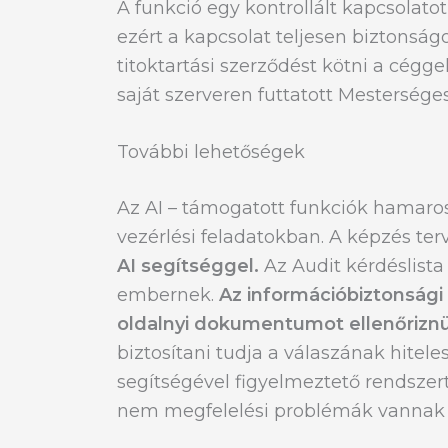
A funkció egy kontrollált kapcsolatot
ezért a kapcsolat teljesen biztonsá
titoktartási szerződést kötni a cégg
saját szerveren futtatott Mesterséges
További lehetőségek
Az AI – támogatott funkciók hamaros
vezérlési feladatokban. A képzés ter
AI segítséggel.
Az Audit kérdéslista
embernek.
Az információbiztonsági 
oldalnyi dokumentumot ellenőrizn
biztosítani tudja a válaszának hitele
segítségével figyelmeztető rendszert
nem megfelelési problémák vannak a 