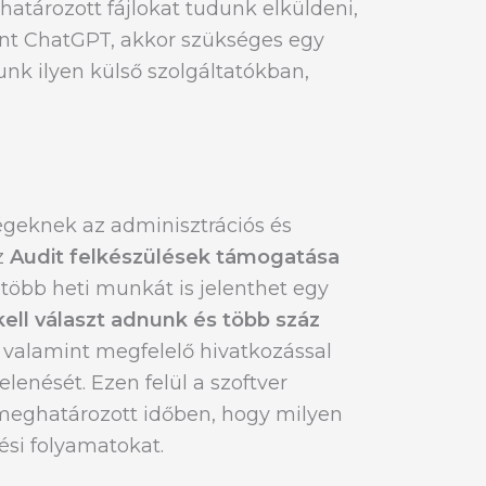
határozott fájlokat tudunk elküldeni,
int ChatGPT, akkor szükséges egy
unk ilyen külső szolgáltatókban,
égeknek az adminisztrációs és
z
Audit felkészülések támogatása
 több heti munkát is jelenthet egy
ell választ adnunk és több száz
 valamint megfelelő hivatkozással
lenését. Ezen felül a szoftver
gy meghatározott időben, hogy milyen
ési folyamatokat.