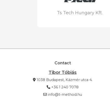
Ts Tech Hungary Kft.
Contact
Tibor Tóbiás
1038 Budapest, Kázmér utca 4.
+36 1 240 7078
info@t-method.hu