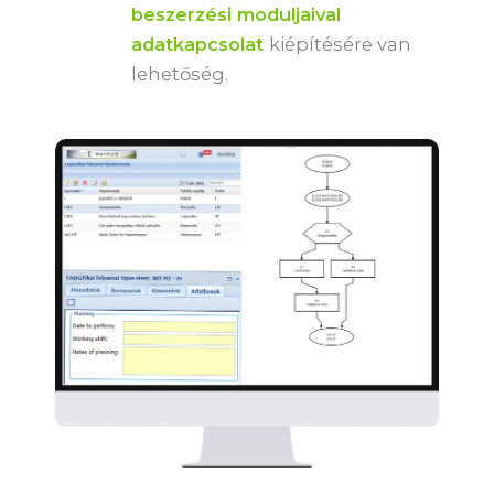
beszerzési moduljaival
adatkapcsolat
kiépítésére van
lehetőség.