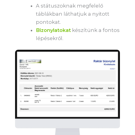
A státuszoknak megfelelő
táblákban láthatjuk a nyitott
pontokat.
Bizonylatokat
készítünk a fontos
lépésekről.