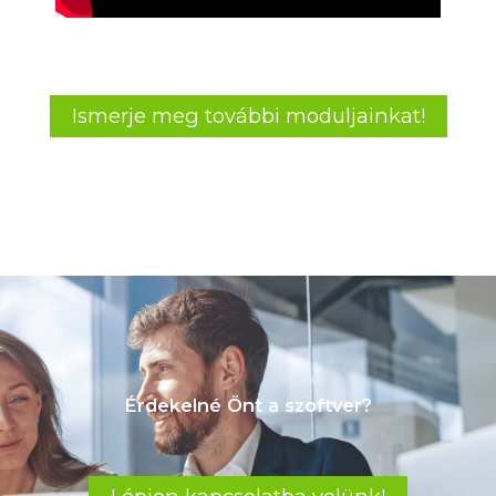
Ismerje meg további moduljainkat!
Érdekelné Önt a szoftver?