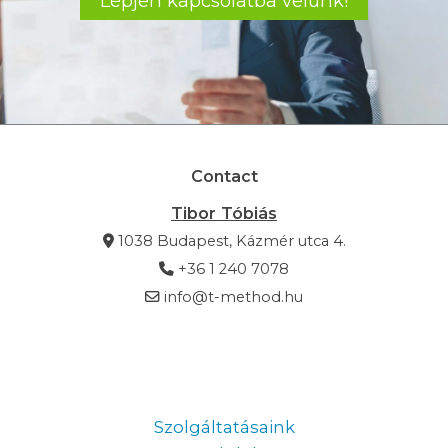
Lépjen kapcsolatba velünk!
Contact
Tibor Tóbiás
1038 Budapest, Kázmér utca 4.
+36 1 240 7078
info@t-method.hu
Information
Szolgáltatásaink