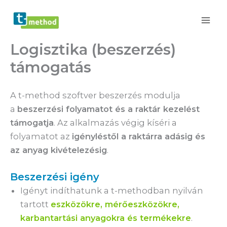
Skip
to
content
Logisztika (beszerzés)
támogatás
A t-method szoftver beszerzés modulja
a
beszerzési folyamatot és a raktár kezelést
támogatja
. Az alkalmazás végig kíséri a
folyamatot az
igényléstől a raktárra adásig és
az anyag kivételezésig
.
Beszerzési igény
Igényt indíthatunk a t-methodban nyilván
tartott
eszközökre, mérőeszközökre,
karbantartási anyagokra és termékekre
.