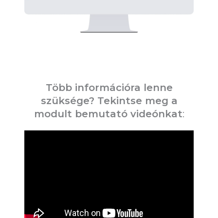
Több információra lenne
szüksége? Tekintse meg a
modult bemutató videónkat
: