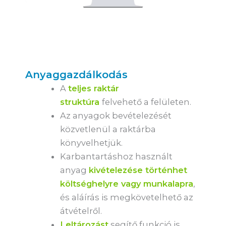
Anyaggazdálkodás
A
teljes raktár
struktúra
felvehető a felületen.
Az anyagok bevételezését
közvetlenül a raktárba
könyvelhetjük.
Karbantartáshoz használt
anyag
kivételezése történhet
költséghelyre vagy munkalapra
,
és aláírás is megkövetelhető az
átvételről.
Leltározást
segítő funkció is