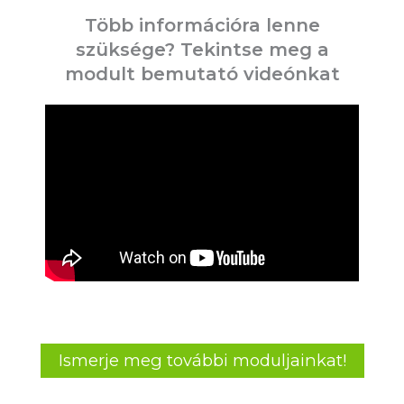
Több információra lenne
szüksége? Tekintse meg a
modult bemutató videónkat
Ismerje meg további moduljainkat!