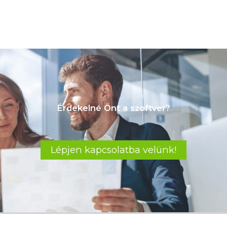
Érdekelné Önt a szoftver?
Lépjen kapcsolatba velünk!