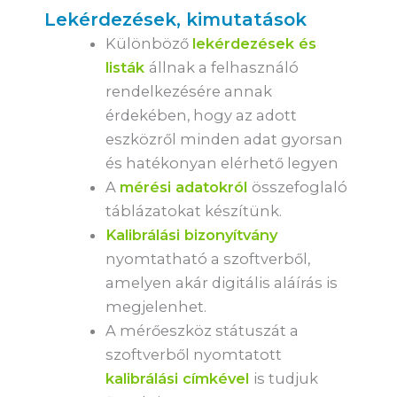
Lekérdezések, kimutatások
Különböző
lekérdezések és
listák
állnak a felhasználó
rendelkezésére annak
érdekében, hogy az adott
eszközről minden adat gyorsan
és hatékonyan elérhető legyen
A
mérési adatokról
összefoglaló
táblázatokat készítünk.
Kalibrálási bizonyítvány
nyomtatható a szoftverből,
amelyen akár digitális aláírás is
megjelenhet.
A mérőeszköz státuszát a
szoftverből nyomtatott
kalibrálási címkével
is tudjuk