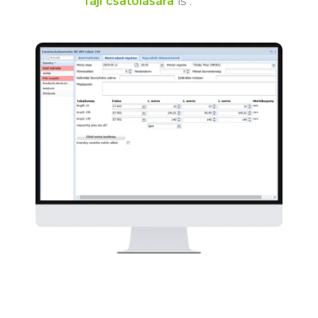
fájl csatolására
is .