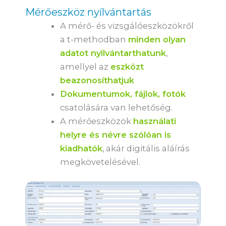
Mérőeszköz nyílvántartás
A mérő- és vizsgálóeszközökről
a t-methodban
minden olyan
adatot nyilvántarthatunk
,
amellyel az
eszközt
beazonosíthatjuk
Dokumentumok, fájlok, fotók
csatolására van lehetőség.
A mérőeszközök
használati
helyre és névre szólóan is
kiadhatók
, akár digitális aláírás
megkövetelésével.