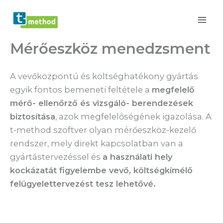
Skip
to
content
Mérőeszköz menedzsment
A vevőközpontú és költséghatékony gyártás
egyik fontos bemeneti feltétele a
megfelelő
mérő- ellenőrző és vizsgáló- berendezések
biztosítása
, azok megfelelőségének igazolása. A
t-method szoftver olyan mérőeszköz-kezelő
rendszer, mely direkt kapcsolatban van a
gyártástervezéssel és
a használati hely
kockázatát figyelembe vevő, költségkímélő
felügyelettervezést tesz lehetővé.