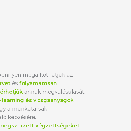
könnyen megalkothatjuk az
rvet
és
folyamatosan
érhetjük
annak megvalósulását.
-learning és vizsgaanyagok
 így a munkatársak
aló képzésére.
megszerzett végzettségeket