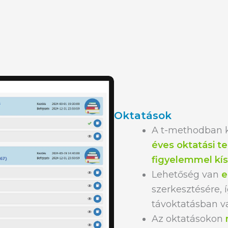
Oktatások
A t-methodban 
éves oktatási te
figyelemmel kís
Lehetőség van
e
szerkesztésére,
távoktatásban v
Az oktatásokon