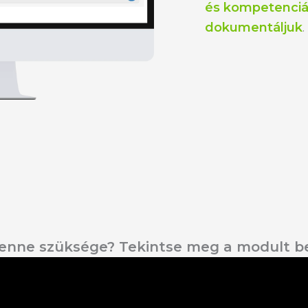
és kompetenciá
dokumentáljuk
.
lenne szüksége? Tekintse meg a modult b