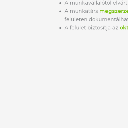
A munkavállalótól elvá
A munkatárs
megszerze
felületen dokumentálha
A felület biztosítja az
ok