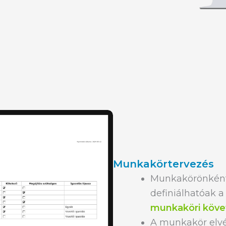
Munkakörtervezés
Munkakörönként 
definiálhatóak a
munkaköri köv
A munkakör elv