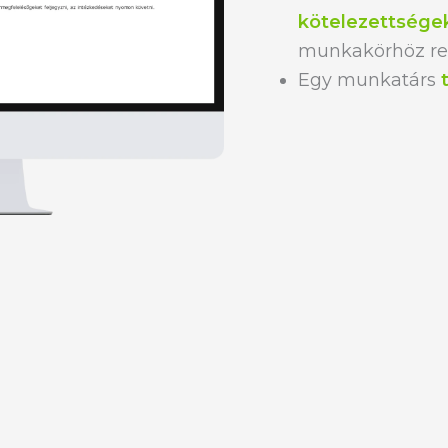
kötelezettsége
munkakörhöz re
Egy munkatárs