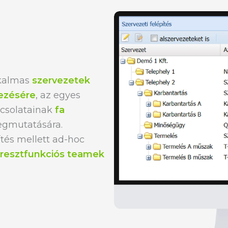
lkalmas
szervezetek
ezésére
, az egyes
pcsolatainak
fa
egmutatására.
ítés mellett ad-hoc
resztfunkciós teamek