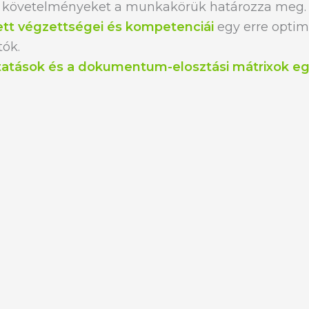
rt követelményeket a munkakörük határozza meg.
tt végzettségei és kompetenciái
egy erre optim
tók.
tatások és a dokumentum-elosztási mátrixok eg