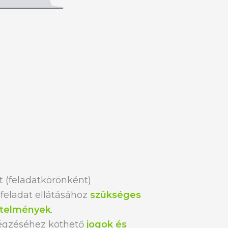
(feladatkörönként)
 feladat ellátásához
szükséges
etelmények
.
égzéséhez köthető
jogok és