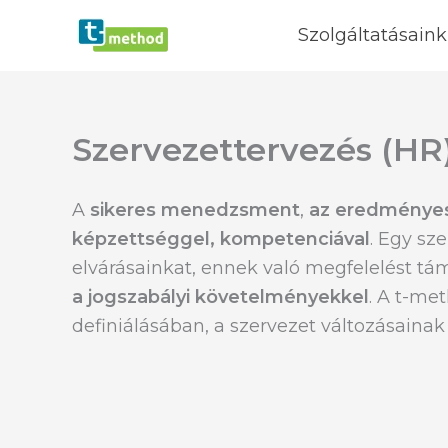
Skip
Szolgáltatásaink
to
content
Szervezettervezés (HR
A
sikeres menedzsment
,
az eredményes 
képzettséggel, kompetenciával
. Egy sz
elvárásainkat, ennek való megfelelést t
a jogszabályi követelményekkel
. A t-me
definiálásában, a szervezet változásaina