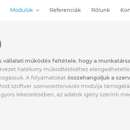
Modulok
Referenciák
Rólunk
Kon
)
vállalati működés feltétele
,
hogy a munkatársa
ervezet hatékony működtetéséhez elengedhetetlen
ámogassuk. A folyamatokat
összehangoljuk a szerve
thod szoftver
szervezettervezés
modulja támogatás
k gyors lekezelésében, az adatok igény szerinti 