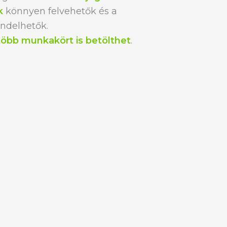
k
könnyen felvehetők és a
ndelhetők.
több munkakört is betölthet
.