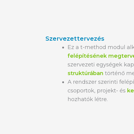
Szervezettervezés
Ez a t-method modul a
felépítésének megterv
szervezeti egységek ka
struktúrában
történő m
A rendszer szerinti felép
csoportok, projekt- és
ke
hozhatók létre.