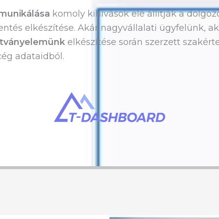
munikálása
komoly kihívások elé állítják a dolgoz
lentés elkészítése. Akár nagyvállalati ügyfelünk, a
látványelemünk
elkészítése során szerzett szakér
cég adataidból.