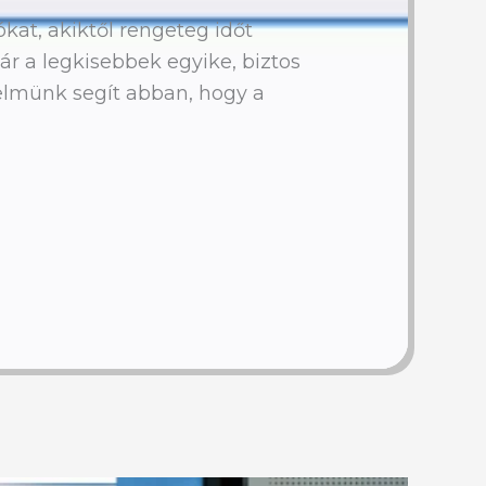
ókat, akiktől rengeteg időt
kár a legkisebbek egyike, biztos
telmünk segít abban, hogy a