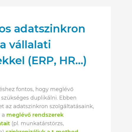
os adatszinkron
a vállalati
ekkel (ERP, HR…)
shez fontos, hogy meglévő
 szükséges duplikálni. Ebben
t az adatszinkron szolgáltatásaink,
n a
meglévő rendszerek
tait
(pl. munkatárstörzs,