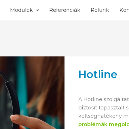
Modulok
Referenciák
Rólunk
Kon
Hotline
A Hotline szolgálta
biztosít tapasztalt 
költséghatékony me
problémák megol