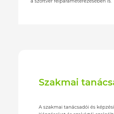
a szoftver felparaméterezésében is.
Szakmai tanács
A szakmai tanácsadói és képzési