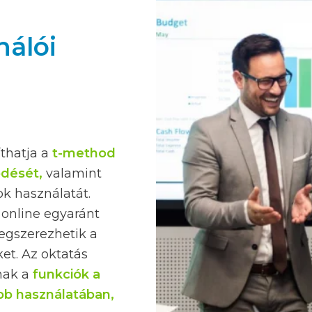
nálói
íthatja a
t-method
ödését,
valamint
k használatát.
 online egyaránt
egszerezhetik a
et. Az oktatás
anak a
funkciók a
bb használatában,