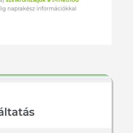
ta)
szinkronizáljuk a t-method
ig naprakész információkkal
áltatás