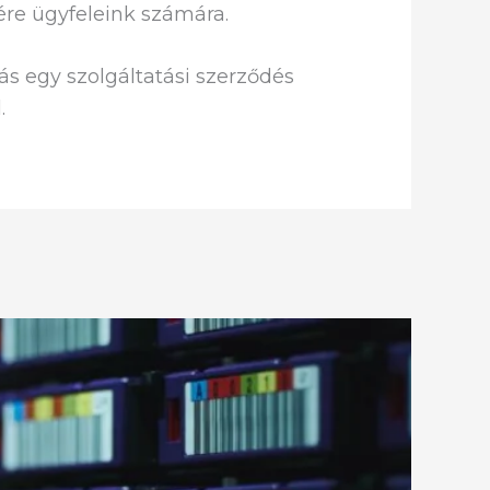
ére ügyfeleink számára.
tás egy szolgáltatási szerződés
.