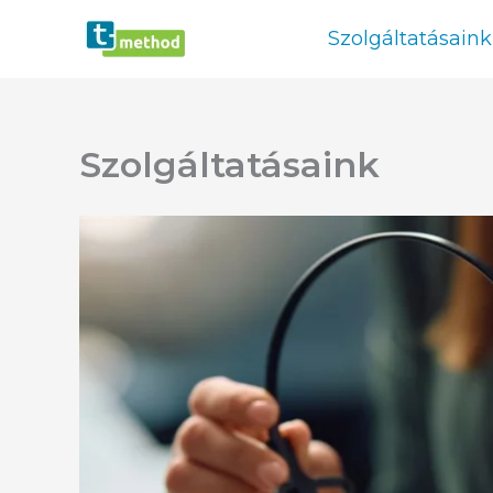
Skip
Szolgáltatásaink
to
content
Szolgáltatásaink