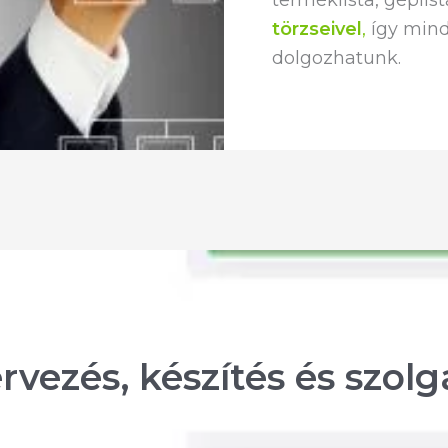
terméklista, géplis
törzseivel
,
így mind
dolgozhatunk.
vezés, készítés és szolg