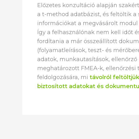
Előzetes konzultáció alapján szakér
a t-method adatbázist, és feltöltik 
információkat a megvásárolt modul
Így a felhasználónak nem kell időt é
fordítania a már összeállított doku
(folyamatleírások, teszt- és mérőbe
adatok, munkautasítások, ellenőr
meghatározott FMEA-k, ellenőrzési t
feldolgozására, mi
távolról feltöltjü
biztosított adatokat és dokument