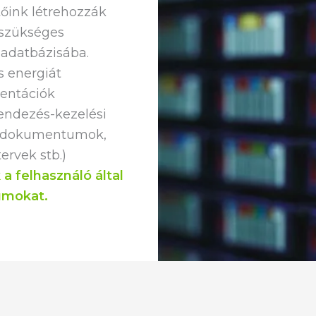
tőink létrehozzák
a szükséges
 adatbázisába.
s energiát
mentációk
rendezés-kezelési
ző dokumentumok,
ervek stb.)
k a felhasználó által
umokat.