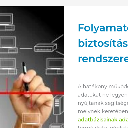
Folyamat
biztosítás
rendszer
A hatékony működé
adatokat ne legyen
nyújtanak segítsége
melynek keretébe
adatbázisainak ada