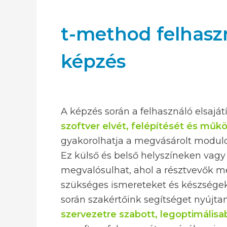
t-method felhasz
képzés
A képzés során a felhasználó elsaját
szoftver elvét, felépítését és műk
gyakorolhatja a megvásárolt modulo
Ez külső és belső helyszíneken vagy
megvalósulhat, ahol a résztvevők m
szükséges ismereteket és készségek
során szakértőink segítséget nyújt
szervezetre szabott, legoptimálisa