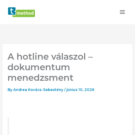
Skip
to
content
A hotline válaszol –
dokumentum
menedzsment
By
Andrea Kovács-Sebestény
/
június 10, 2026