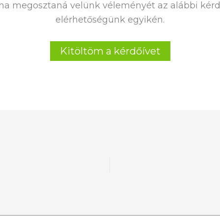
a megosztaná velünk véleményét az alábbi kérdőí
elérhetőségünk egyikén.
Kitöltöm a kérdőívet