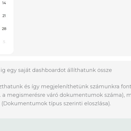
g egy saját dashboardot állíthatunk össze
aszthatunk és így megjeleníthetünk számunkra fon
l. a megismerésre váró dokumentumok száma), mut
(Dokumentumok típus szerinti eloszlása).