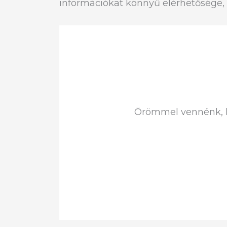
információkat könnyű elérhetősége, m
Örömmel vennénk, h