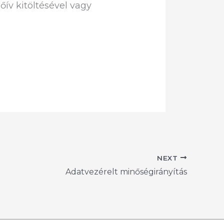
v kitöltésével vagy
NEXT
Adatvezérelt minőségirányítás