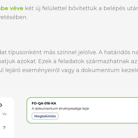
embe véve
két új felülettel bővítettük a belépés ut
vetésében.
dat típusonként más színnel jelölve. A határidős n
thatjuk azokat. Ezek a feladatok származhatnak a
l lejáró eseményeiről vagy a dokumentum kezelés