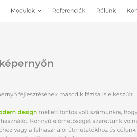
Modulok
Referenciák
Rólunk
Kon
őképernyőn
rnyő fejlesztésének második fázisa is elkészült.
dern design
mellett fontos volt számunkra, hog
lhasználót. Könnyű elérhetőséget szerettünk volna
hez vagy a felhasználói útmutatókhoz és célunk 