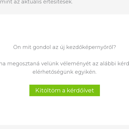
int az aktuális értesítések.
Ön mit gondol az új kezdőképernyőről?
a megosztaná velünk véleményét az alábbi kérdőí
elérhetőségünk egyikén.
Kitöltöm a kérdőívet