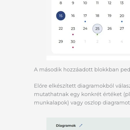
A második hozzáadott blokkban pedi
Előre elkészített diagramokból vál
mutathatnak egy konkrét értéket (p
munkalapok) vagy oszlop diagramot 