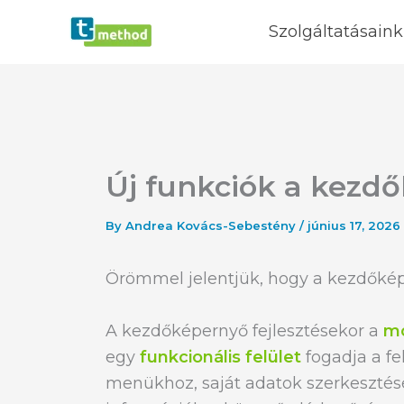
Skip
Szolgáltatásaink
to
content
Új funkciók a kezd
By
Andrea Kovács-Sebestény
/
június 17, 2026
Örömmel jelentjük, hogy a kezdőképe
A kezdőképernyő fejlesztésekor a
mo
egy
funkcionális felület
fogadja a fe
menükhoz, saját adatok szerkesztésé