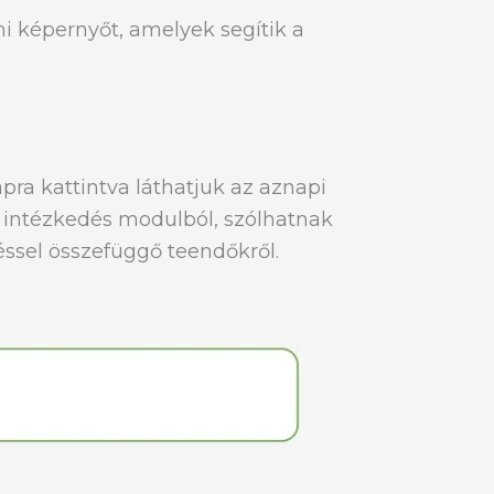
áni képernyőt, amelyek segítik a
apra kattintva láthatjuk az aznapi
z intézkedés modulból, szólhatnak
sel összefüggő teendőkről.