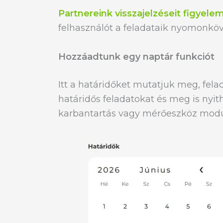
Partnereink visszajelzéseit figyel
felhasználót a feladataik nyomonkö
Hozzáadtunk egy naptár funkciót
Itt a határidőket mutatjuk meg, fela
határidős feladatokat és meg is nyi
karbantartás vagy mérőeszköz modu