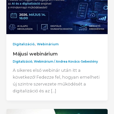
,
Digitalizáció
Webinárium
Májusi webinárium
Digitalizáció
,
Webinárium
/
Andrea Kovács-Sebestény
A sikeres első webinár után itt a
következő! Fedezze fel, hogyan emelheti
új szintre szervezete működését a
digitalizáció és az […]