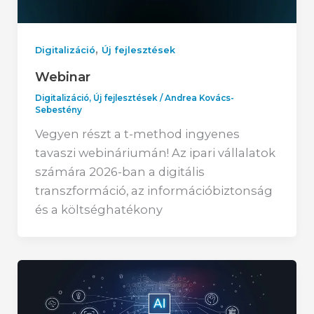
,
Digitalizáció
Új fejlesztések
Webinar
Digitalizáció
,
Új fejlesztések
/
Andrea Kovács-
Sebestény
Vegyen részt a t-method ingyenes
tavaszi webináriumán! Az ipari vállalatok
számára 2026-ban a digitális
transzformáció, az információbiztonság
és a költséghatékony