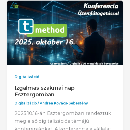
Digitalizáció
Izgalmas szakmai nap
Esztergomban
Digitalizáció
/
Andrea Kovács-Sebestény
2025.10.16-án Esztergomban rendeztük
meg első digitalizációs témájú
konfereniánkat. A konferencia a vállalati