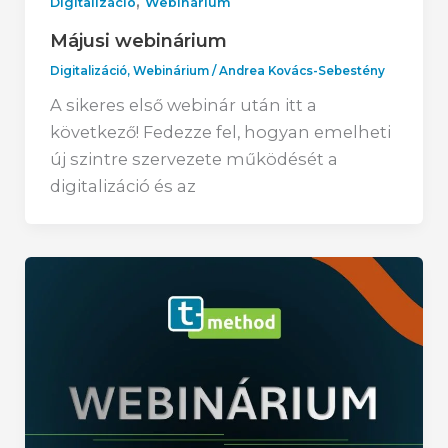
,
Digitalizáció
Webinárium
Májusi webinárium
Digitalizáció
,
Webinárium
/
Andrea Kovács-Sebestény
A sikeres első webinár után itt a
következő! Fedezze fel, hogyan emelheti
új szintre szervezete működését a
digitalizáció és az