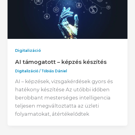
Digitalizáció
AI támogatott – képzés készítés
Digitalizáció
/
Tóbiás Dániel
AI – képzések, vizsgakérdések gyors és
hatékony készítése Az utóbbi időben
berobbant mesterséges intelligencia
teljesen megváltoztatta az üzleti
folyamatokat, átértékelődtek