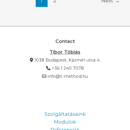
1
2
Next
→
Contact
Tibor Tóbiás
1038 Budapest, Kázmér utca 4.
+36 1 240 7078
info@t-method.hu
Information
Szolgáltatásaink
Modulok
Referenciák