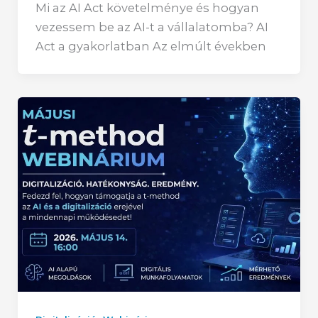
Mi az AI Act követelménye és hogyan
vezessem be az AI-t a vállalatomba? AI
Act a gyakorlatban Az elmúlt években