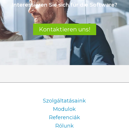
Interessieren Sie sich für die Software?
Kontaktieren uns!
Information
Szolgáltatásaink
Modulok
Referenciák
Rólunk