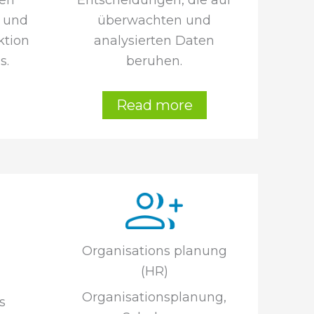
den
überwachten und
b und
analysierten Daten
ktion
beruhen.
s.
Read more
Organisations planung
(HR)
Organisationsplanung,
s