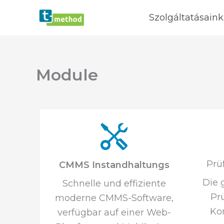
Skip
Szolgáltatásaink
to
content
Module
Prü
CMMS Instandhaltungs
Die 
Schnelle und effiziente
Pr
moderne CMMS-Software,
Kon
verfügbar auf einer Web-