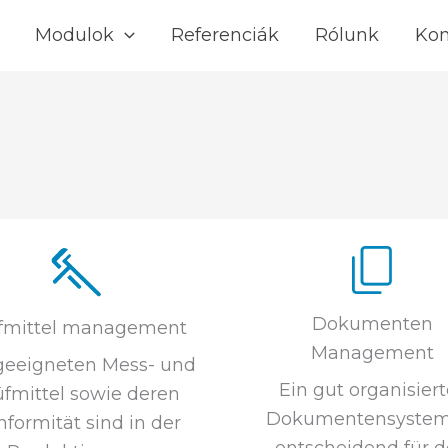
Modulok
Referenciák
Rólunk
Kon
Dokumenten
fmittel management
Management
geeigneten Mess- und
Ein gut organisiert
üfmittel sowie deren
Dokumentensystem 
formität sind in der