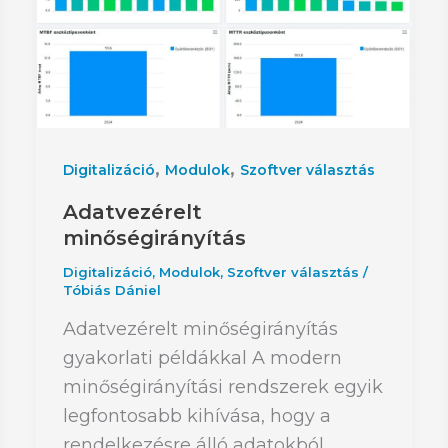
,
,
Digitalizáció
Modulok
Szoftver választás
Adatvezérelt
minőségirányítás
Digitalizáció
,
Modulok
,
Szoftver választás
/
Tóbiás Dániel
Adatvezérelt minőségirányítás
gyakorlati példákkal A modern
minőségirányítási rendszerek egyik
legfontosabb kihívása, hogy a
rendelkezésre álló adatokból