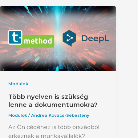
Modulok
Több nyelven is szükség
lenne a dokumentumokra?
Modulok
/
Andrea Kovács-Sebestény
Az Ön cégéhez is több országból
érkeznek a munkavállalók?