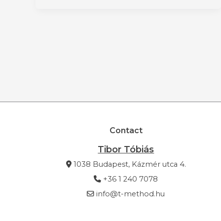
Contact
Tibor Tóbiás
1038 Budapest, Kázmér utca 4.
+36 1 240 7078
info@t-method.hu